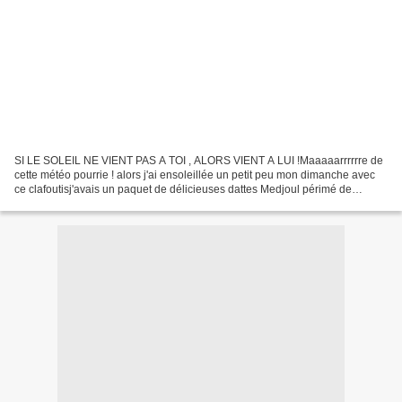
SI LE SOLEIL NE VIENT PAS A TOI , ALORS VIENT A LUI !Maaaaarrrrrre de
cette météo pourrie ! alors j'ai ensoleillée un petit peu mon dimanche avec
ce clafoutisj'avais un paquet de délicieuses dattes Medjoul périmé de
plusieurs mois et elles étaient presque...