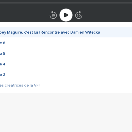
bey Maguire, c'est lui ! Rencontre avec Damien Witecka
e 6
e 5
e 4
e 3
s créatrices de la VF !
e 2
e 1
e Mektoub My Love arrive enfin ! Rencontre avec Shaïn Boumedine et Sal
i : après Toni en famille