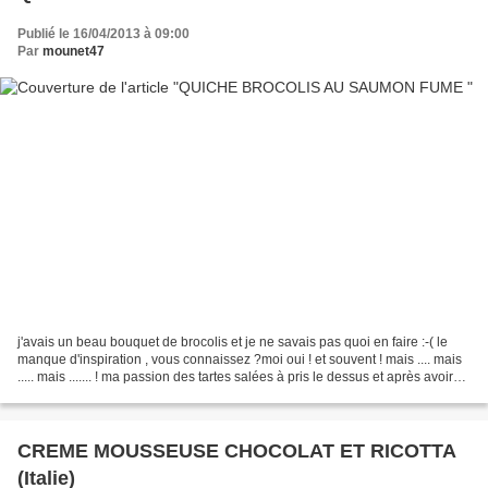
Publié le 16/04/2013 à 09:00
Par
mounet47
j'avais un beau bouquet de brocolis et je ne savais pas quoi en faire :-( le
manque d'inspiration , vous connaissez ?moi oui ! et souvent ! mais .... mais
..... mais ....... ! ma passion des tartes salées à pris le dessus et après avoir
fait l'inventaire...
CREME MOUSSEUSE CHOCOLAT ET RICOTTA
(Italie)