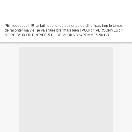
Pfiiiiiioouuuuu!!!!!!! j'ai failli oublier de poster aujourd'hui !pas trop le temps
de raconter ma vie , je vais faire bref mais bien ! POUR 4 PERSONNES : 4
MORCEAUX DE PINTADE 5 CL DE VODKA 3 / 4POMMES 50 GR
D'AIRELLES 1 BRANCHE DE THYM QLQS c à S de...