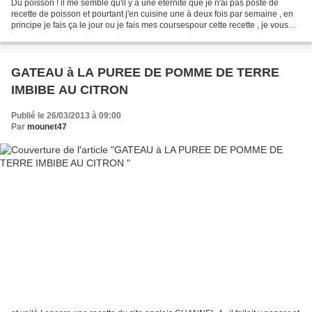
Du poisson ! il me semble qu'il y a une éternité que je n'ai pas posté de
recette de poisson et pourtant j'en cuisine une à deux fois par semaine , en
principe je fais ça le jour ou je fais mes coursespour cette recette , je vous
laisse le choix du poisson...
GATEAU à LA PUREE DE POMME DE TERRE
IMBIBE AU CITRON
Publié le 26/03/2013 à 09:00
Par
mounet47