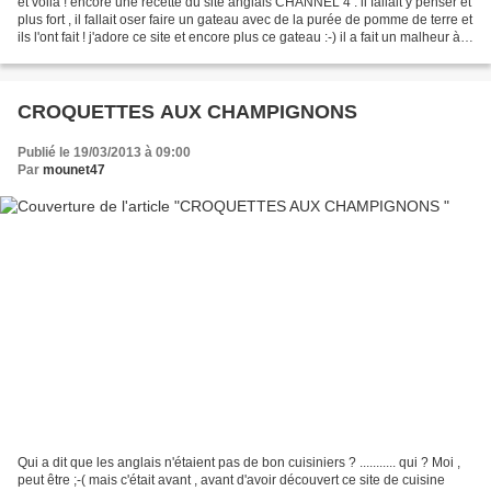
et voilà ! encore une recette du site anglais CHANNEL 4 . il fallait y penser et
plus fort , il fallait oser faire un gateau avec de la purée de pomme de terre et
ils l'ont fait ! j'adore ce site et encore plus ce gateau :-) il a fait un malheur à
la...
CROQUETTES AUX CHAMPIGNONS
Publié le 19/03/2013 à 09:00
Par
mounet47
Qui a dit que les anglais n'étaient pas de bon cuisiniers ? ........... qui ? Moi ,
peut être ;-( mais c'était avant , avant d'avoir découvert ce site de cuisine