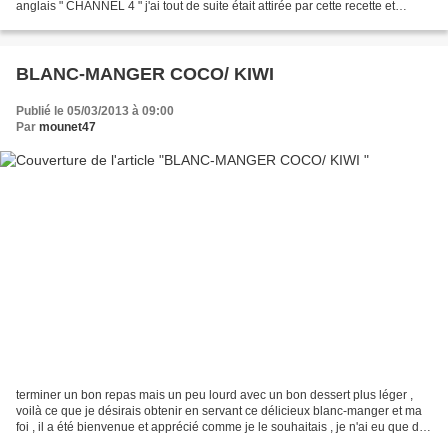
anglais " CHANNEL 4 " j'ai tout de suite était attirée par cette recette et
croyez moi ,...
BLANC-MANGER COCO/ KIWI
Publié le 05/03/2013 à 09:00
Par
mounet47
terminer un bon repas mais un peu lourd avec un bon dessert plus léger ,
voilà ce que je désirais obtenir en servant ce délicieux blanc-manger et ma
foi , il a été bienvenue et apprécié comme je le souhaitais , je n'ai eu que des
compliments :-) POUR...