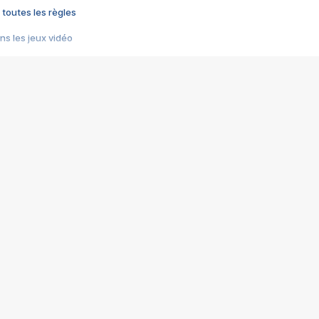
 toutes les règles
s les jeux vidéo
us choquant de Rockstar ? - Le scandale BULLY
e plus moche de Steam
du RÊVE tourne au CAUCHEMAR
pendant 8 heures
it… à tort
umiliés par un jeu vidéo
ire - Final Fantasy 8
ti un empire - Age of Empires
story DOFUS
tard, il crée l'un des pires jeux de tous les temps, MindsEye.